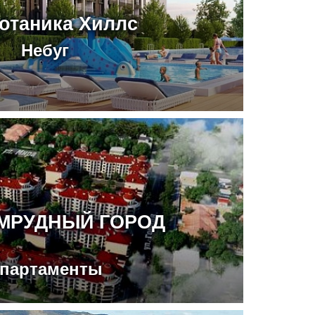
отаника Хиллс
Небуг
УМРУДНЫЙ ГОРОД
партаменты