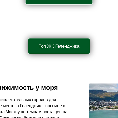
Топ ЖК Геленджика
вижимость у моря
ривлекательных городов для
е место, а Геленджик – восьмое в
нал Москву по темпам роста цен на
 Сочи самая большая в стране.