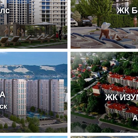
ллс
ЖК Б
А
ЖК ИЗ
ск
А