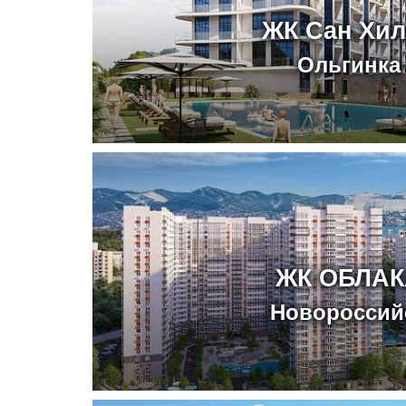
ЖК Сан Хи
Ольгинка
ЖК ОБЛАК
Новороссий