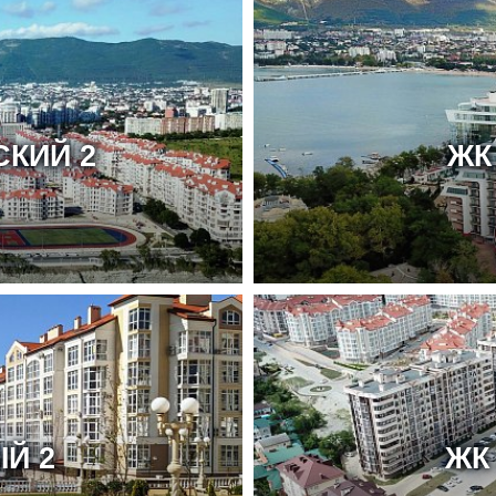
КИЙ 2
ЖК
Й 2
ЖК